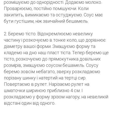
розмішуємо до однорідності. Додаємо молоко.
Проварюємо, постійно помішуючи. Коли
закипить, вимикаємо та остуджуємо. Соус має
бути густішим, ніж звичайний бешамель.
2. Беремо тісто. Відокремлюємо невелику
частину і розкочуємо в тонке коло, що дорівнює
діаметру вашої форми. Змащуємо форму та
кладемо на дно наш пласт тіста. Тепер беремо ще
тісто, розкочуємо до прямокутника довільних
розмірів, змащуємо соусом бешамель. Соусу
беремо зовсім небагато, зверху розкладаємо
порізану шинку і натертий на тертці сир.
Повертаємо в рулет. Нарізаємо рулет на
шматочки шириною приблизно 4 см. І
розкладаємо у форму зрізом нагору, на невеликій
відстані один від одного.