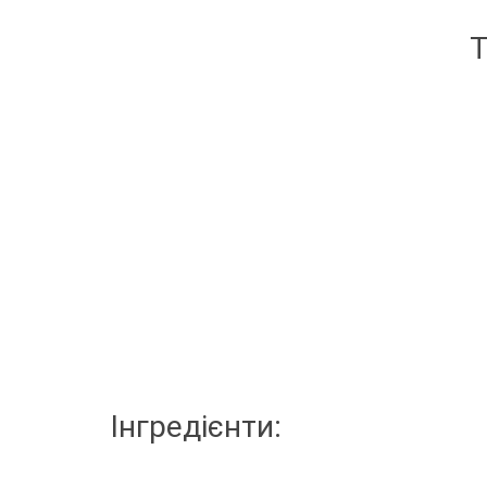
Т
Інгредієнти: