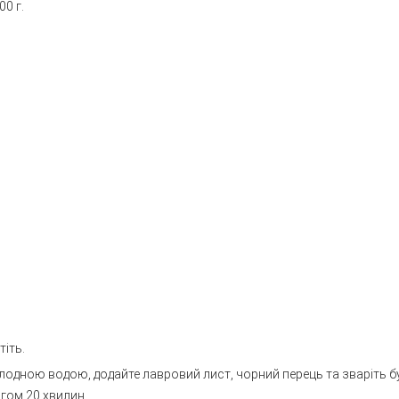
00 г.
тіть.
холодною водою, додайте лавровий лист, чорний перець та зваріть б
ягом 20 хвилин.