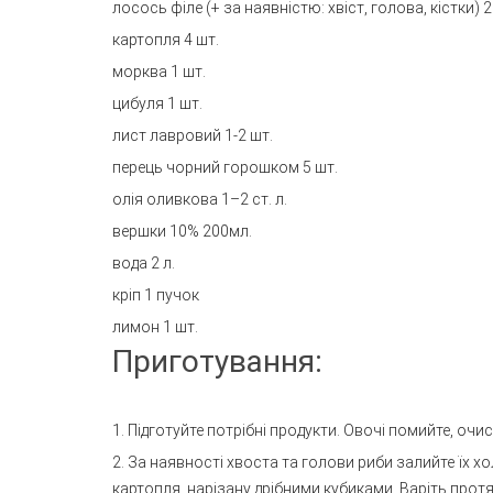
лосось філе (+ за наявністю: хвіст, голова, кістки) 2
картопля 4 шт.
морква 1 шт.
цибуля 1 шт.
лист лавровий 1-2 шт.
перець чорний горошком 5 шт.
олія оливкова 1–2 ст. л.
вершки 10% 200мл.
вода 2 л.
кріп 1 пучок
лимон 1 шт.
Приготування:
1. Підготуйте потрібні продукти. Овочі помийте, очис
2. За наявності хвоста та голови риби залийте їх 
картопля, нарізану дрібними кубиками. Варіть прот