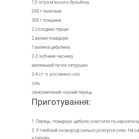
1,5 літра м'ясного бульйону
500 г телятини
300 г локшини
2 солодких перцю
2 великі помідори
1 велика цибулина
2-3 зубчики часнику
маленький пучок петрушки
3-4 ст. л. рослинної олії
сіль
свіжомелений чорний перець
Приготування:
1. Перець, помідори, цибулю очистити та нарізати 
2. У глибокій сковороді сильно розігріти олію. На
у тарілку.