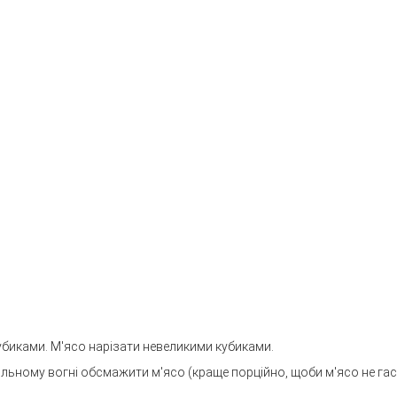
кубиками. М'ясо нарізати невеликими кубиками.
 сильному вогні обсмажити м'ясо (краще порційно, щоби м'ясо не га