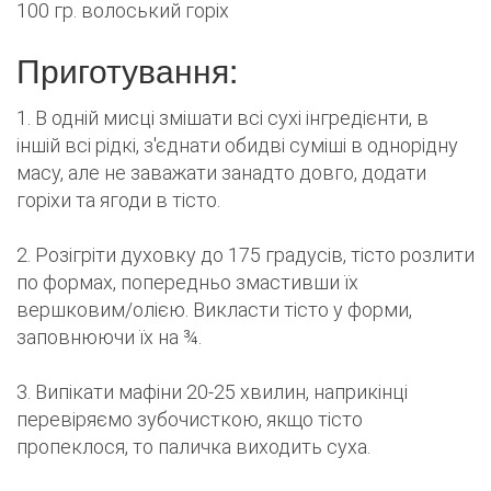
100 гр. волоський горіх
Приготування:
1. В одній мисці змішати всі сухі інгредієнти, в
іншій всі рідкі, з'єднати обидві суміші в однорідну
масу, але не заважати занадто довго, додати
горіхи та ягоди в тісто.
2. Розігріти духовку до 175 градусів, тісто розлити
по формах, попередньо змастивши їх
вершковим/олією. Викласти тісто у форми,
заповнюючи їх на ¾.
3. Випікати мафіни 20-25 хвилин, наприкінці
перевіряємо зубочисткою, якщо тісто
пропеклося, то паличка виходить суха.