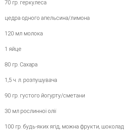
70 гр. геркулеса
цедра одного апельсина/лимона
120 мл молока
1 яйце
80 гр. Сахара
1,5 ч. л. розпушувача
90 гр. густого йогурту/сметани
30 мл рослинної олії
100 гр. будь-яких ягід, можна фрукти, шоколад