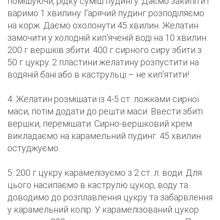
помішуючи, рідку суміш пудингу. Даємо закипіти і
варимо 1 хвилину. Гарячий пудинг розподіляємо
на корж. Даємо охолонути 45 хвилин. Желатин
замочити у холодній кип'яченій воді на 10 хвилин.
200 г вершків збити. 400 г сирного сиру збити з
50 г цукру. 2 пластини желатину розпустити на
водяній бані або в каструльці – не кип'ятити!
4. Желатин розмішати із 4-5 ст. ложками сирної
маси, потім додати до решти маси. Ввести збиті
вершки, перемішати. Сирно-вершковий крем
викладаємо на карамельний пудинг. 45 хвилин
остуджуємо.
5. 200 г цукру карамелізуємо з 2 ст. л. води. Для
цього насипаємо в каструлю цукор, воду та
доводимо до розплавлення цукру та забарвлення
у карамельний колір. У карамелізований цукор