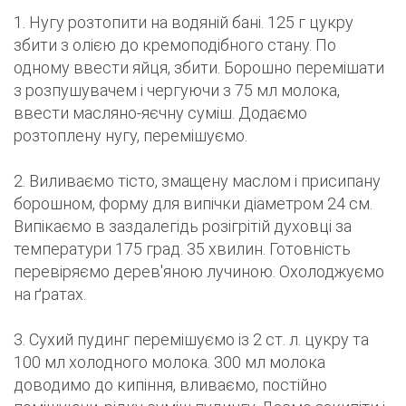
1. Нугу розтопити на водяній бані. 125 г цукру
збити з олією до кремоподібного стану. По
одному ввести яйця, збити. Борошно перемішати
з розпушувачем і чергуючи з 75 мл молока,
ввести масляно-яєчну суміш. Додаємо
розтоплену нугу, перемішуємо.
2. Виливаємо тісто, змащену маслом і присипану
борошном, форму для випічки діаметром 24 см.
Випікаємо в заздалегідь розігрітій духовці за
температури 175 град. 35 хвилин. Готовність
перевіряємо дерев'яною лучиною. Охолоджуємо
на ґратах.
3. Сухий пудинг перемішуємо із 2 ст. л. цукру та
100 мл холодного молока. 300 мл молока
доводимо до кипіння, вливаємо, постійно