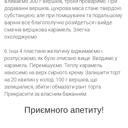
вливаємо 300 г вершків, трохи проваримо. При
додаванні вершків, цукрова маса стане твердою
субстанцією, але при помішуванні та подальшому
варінні все благополучно розійдеться і вийде
смачна вершкова карамель. Злегка
охолоджуємо.
6. Інші 4 пластини желатину віджимаємо і
розпускаємо, як було описано вище. Вводимо у
карамель. Перемішуємо. Теплу карамель
наносимо на верх сирного крему. Залишити торт
на 20 хвилин у холод. 100 г вершків, що
залишилися, збити і обмазати рант торта.
Прикрасити за власним бажанням.
Приємного апетиту!