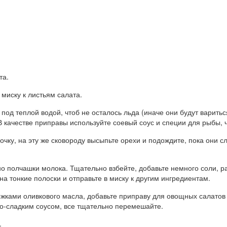
та.
миску к листьям салата.
под теплой водой, чтоб не осталось льда (иначе они будут варить
В качестве приправы используйте соевый соус и специи для рыбы, 
рочку, на эту же сковороду высыпьте орехи и подождите, пока они 
о полчашки молока. Тщательно взбейте, добавьте немного соли, ра
на тонкие полоски и отправьте в миску к другим ингредиентам.
ложками оливкового масла, добавьте приправу для овощных салатов
ло-сладким соусом, все тщательно перемешайте.
.