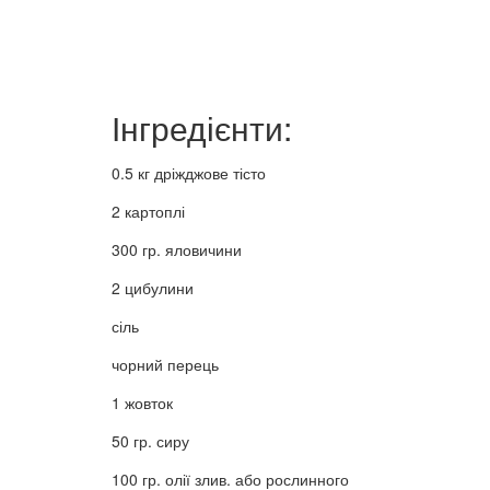
Інгредієнти:
0.5 кг дріжджове тісто
2 картоплі
300 гр. яловичини
2 цибулини
сіль
чорний перець
1 жовток
50 гр. сиру
100 гр. олії злив. або рослинного