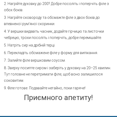
2. Нагрійте духовку до 200? Добре посоліть і поперчіть філе з
обох боків.
3. Нагрійте сковороду та обсмажте філе з двох боків до
впевненої рум'яної скоринки.
4. У вершки видавіть часник, додайте гірчицю та листочки
чебрецю, трохи посоліть і поперчіть, добре перемішайте.
5. Натріть сир на дрібній терці.
6. Перекладіть обсмажене філе у форму для випікання.
7. Залийте філе вершковим соусом.
8. Зверху посипте сиром і заберіть у духовку на 20–25 хвилин.
Тут головне не перетримати філе, щоб воно залишилося
соковитим.
9. Філе готове. Подавайте негайно, поки гаряче!
Приємного апетиту!