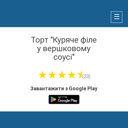
☰
Торт "Куряче філе
у вершковому
соусі"
★★★★⯨
(23)
Завантажити з Google Play