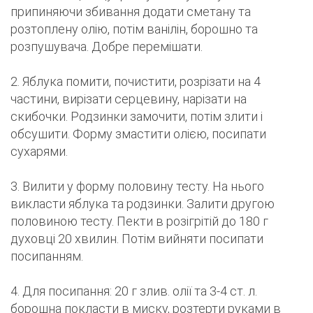
припиняючи збивання додати сметану та
розтоплену олію, потім ванілін, борошно та
розпушувача. Добре перемішати.
2. Яблука помити, почистити, розрізати на 4
частини, вирізати серцевину, нарізати на
скибочки. Родзинки замочити, потім злити і
обсушити. Форму змастити олією, посипати
сухарями.
3. Вилити у форму половину тесту. На нього
викласти яблука та родзинки. Залити другою
половиною тесту. Пекти в розігрітій до 180 г
духовці 20 хвилин. Потім вийняти посипати
посипанням.
4. Для посипання: 20 г злив. олії та 3-4 ст. л.
борошна покласти в миску, розтерти руками в