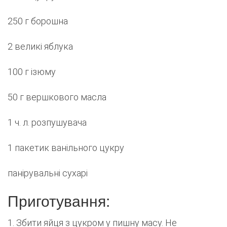
250 г борошна
2 великі яблука
100 г ізюму
50 г вершкового масла
1 ч. л. розпушувача
1 пакетик ванільного цукру
панірувальні сухарі
Приготування:
1. Збити яйця з цукром у пишну масу. Не