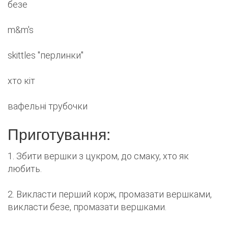
безе
m&m's
skittles "перлинки"
хто кіт
вафельні трубочки
Приготування:
1. Збити вершки з цукром, до смаку, хто як
любить.
2. Викласти перший корж, промазати вершками,
викласти безе, промазати вершками.