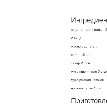
Ингредиен
вода теплая 1 стакан 
2 яйца
масло раст 3 ст л
соль 1 .5 ч л
сахар 2 ст л
мука пшеничная 3 ста
мука ржаная1 стакан
дрожжи сухие 4 ч л
Приготовл