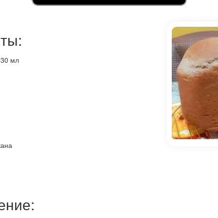
ты:
230 мл
кана
ение: