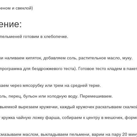
реном и свеклой)
ение:
 пельменей готовим в хлебопечке.
ки наливаем кипяток, добавляем соль, растительное масло, муку.
программа для бездрожжевого теста). Готовое тесто кладем в паке
скаем через мясорубку или трем на средней терке.
оль, перец, бульон или холодную воду. Перемешиваем.
 выемкой вырезаем кружечки, каждый кружочек раскатываем скалко
у кружка чайную ложку фарша, собираем к центру в мешочек, форми
 смазываем маслом, выкладываем пельмени, варим на пару 20 мин