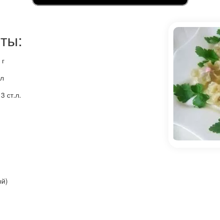
ты:
 г
мл
3 ст.л.
ый)