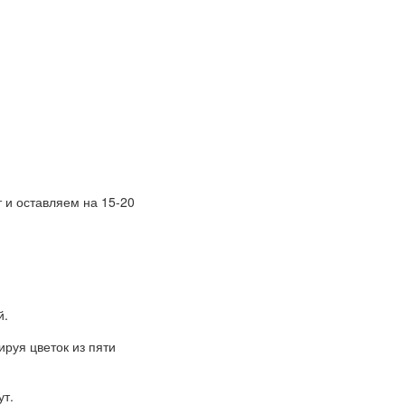
т и оставляем на 15-20
й.
руя цветок из пяти
ут.