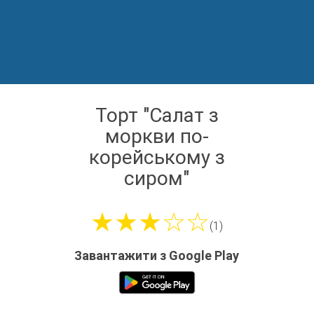
Торт "Салат з
моркви по-
корейському з
сиром"
★★★☆☆
(1)
Завантажити з Google Play