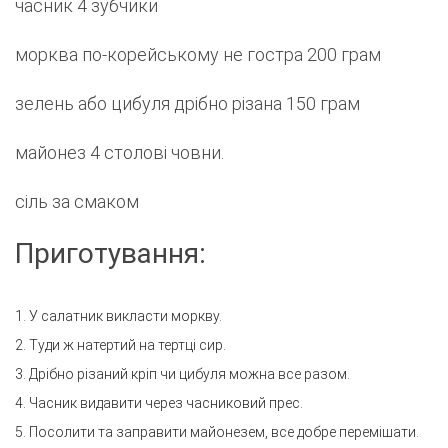
часник 4 зубчики
морква по-корейському не гостра 200 грам
зелень або цибуля дрібно різана 150 грам
майонез 4 столові човни.
сіль за смаком
Приготування:
1. У салатник викласти моркву.
2. Туди ж натертий на тертці сир.
3. Дрібно різаний кріп чи цибуля можна все разом.
4. Часник видавити через часниковий прес.
5. Посолити та заправити майонезем, все добре перемішати.