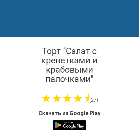
Торт "Салат с
креветками и
крабовыми
палочками"
★★★★⯨
(27)
Скачать из Google Play