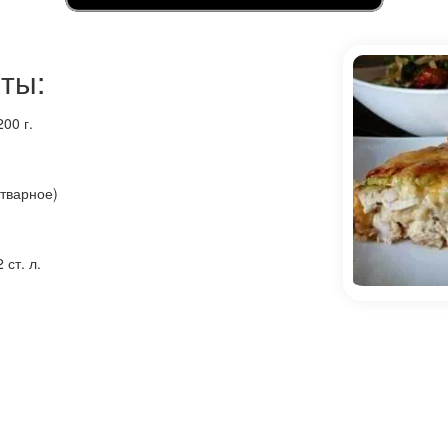
ты:
00 г.
отварное)
ст. л.