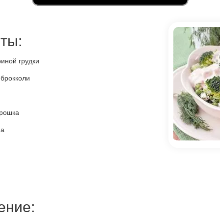
ты:
риной грудки
 брокколи
орошка
па
ение: