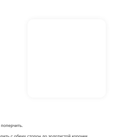
 поперчить.
рить с обеих сторон до золотистой корочки.