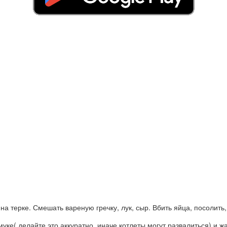
на терке. Смешать вареную гречку, лук, сыр. Вбить яйца, посолить,
уке( делайте это аккуратно, иначе котлеты могут развалиться) и жа