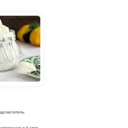
одсластитель.
 сложенную в 4 слоя