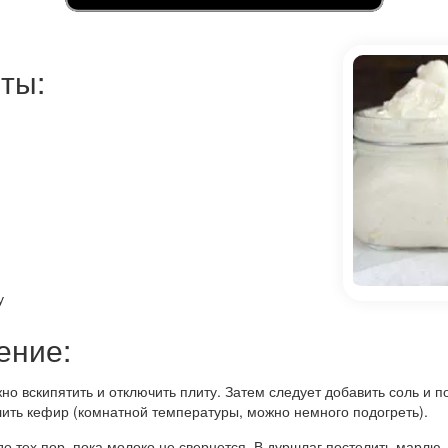
ты:
у
ение:
но вскипятить и отключить плиту. Затем следует добавить соль и п
ить кефир (комнатной температуры, можно немного подогреть).
о тех пор, пока молоко не свернется. В дуршлаг постелить марлю,