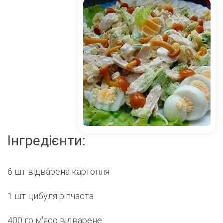
Інгредієнти:
6 шт відварена картопля
1 шт цибуля ріпчаста
400 гр м'ясо відварене