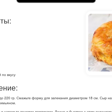
ты:
 по вкусу
ение:
 до 220 гр. Смажьте форму для запекания диаметром 18 см. Сыр на
тимьяном.
е и нарежьте тонкими ломтиками. Лучше и быстрее с этим заданием